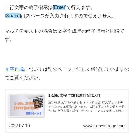
一行文字の終了指示は[
Enter
]で行えます。
[
Space
]はスペースが入力されますので使えません。
マルチテキストの場合は文字作成時の終了指示と同様で
す。
文字作成
については別のページで詳しく解説していますの
でご覧ください。
1-16b. 文字作成[TEXT][MTEXT]
文字作成 文字を作成するコマンドには1行文字とマルチ
テキストの2種類があります。 1行文字は名前の通り一行
だけの文字を書く場合に使います。 マルチテキストはテ
キストエディタを使い長い文章を書く場合や、細かい書
式設定をする場合に使います。 Y...
2022.07.19
www.t-encourage.com