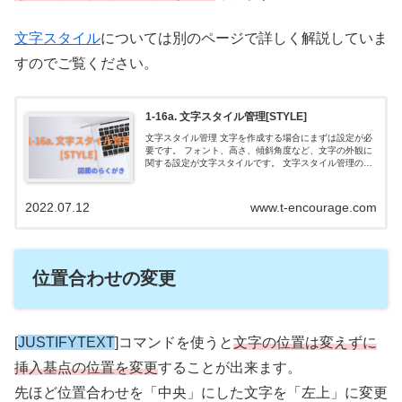
文字スタイル
については別のページで詳しく解説していま
すのでご覧ください。
1-16a. 文字スタイル管理[STYLE]
文字スタイル管理 文字を作成する場合にまずは設定が必
要です。 フォント、高さ、傾斜角度など、文字の外観に
関する設定が文字スタイルです。 文字スタイル管理のダ
イヤログボックスで文字スタイルの設定、保存が出来ま
す。 YouTubeでも解説してい...
2022.07.12
www.t-encourage.com
位置合わせの変更
[
JUSTIFYTEXT
]コマンドを使うと
文字の位置は変えずに
挿入基点の位置を変更
することが出来ます。
先ほど位置合わせを「中央」にした文字を「左上」に変更