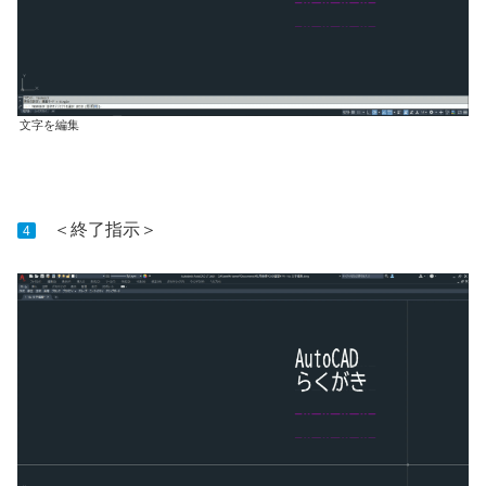
文字を編集
＜終了指示＞
4